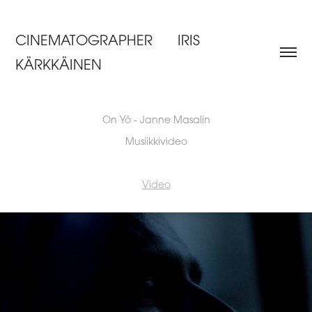
CINEMATOGRAPHER      IRIS 
KÄRKKÄINEN
On Yö - Janne Masalin
Musiikkivideo
Video