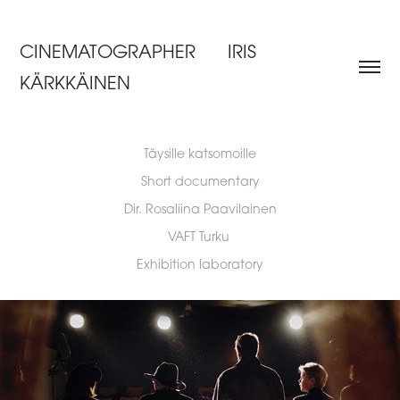
CINEMATOGRAPHER      IRIS 
KÄRKKÄINEN
Täysille katsomoille
Short documentary
Dir. Rosaliina Paavilainen
VAFT Turku
Exhibition laboratory